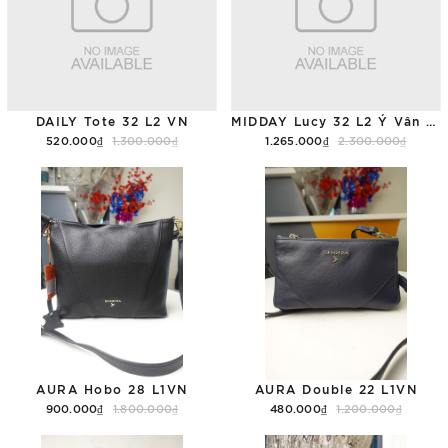
DAILY Tote 32 L2 VN
MIDDAY Lucy 32 L2 Ý Vân Saffiano
520.000₫
1.300.000₫
1.265.000₫
2.300.000₫
Tùy chọn
Tùy chọn
AURA Hobo 28 L1VN
AURA Double 22 L1VN
900.000₫
1.800.000₫
480.000₫
1.200.000₫
Tùy chọn
Tùy chọn