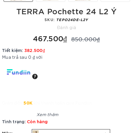
TERRA Pochette 24 L2 Ý
SKU:
TEPO24DE-L2Y
Đánh giá
467.500₫
850.000₫
Tiết kiệm:
382.500₫
Mua trả sau 0 ₫ với
50K
Giảm đến
khi thanh toán qua Fundiin.
Xem thêm
Tình trạng:
Còn hàng
Màu: