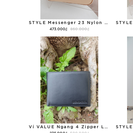
STYLE Messenger 23 Nylon TQ+L1VN
473.000₫
860.000₫
Tùy chọn
Ví VALUE Ngang 4 Zipper L1 VN
275.000₫
500.000₫