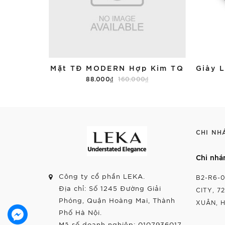
Mặt TĐ MODERN Hợp Kim TQ
88.000₫
160.000₫
Tùy chọn
CHI NH
Chi nhá
Công ty cổ phần LEKA.
B2-R6-
Địa chỉ: Số 1245 Đường Giải
CITY, 7
Phóng, Quận Hoàng Mai, Thành
XUÂN, H
Phố Hà Nội.
Mã số doanh nghiệp: 0107936017