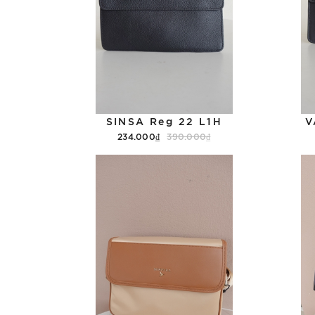
SINSA Reg 22 L1H
V
234.000₫
390.000₫
Tùy chọn