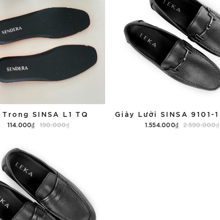
 Trong SINSA L1 TQ
114.000₫
190.000₫
1.554.000₫
2.590.000₫
Tùy chọn
Tùy chọn