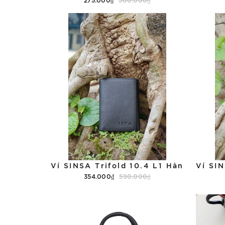
Thêm vào giỏ hàng
Ví SINSA Trifold 10.4 L1 Hàn
354.000₫
590.000₫
Thêm vào giỏ hàng