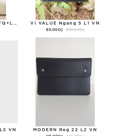
STYLE Drum 50 Nylon TQ+L1VN
Ví VALUE Ngang 5 L1 VN
90.000₫
450.000₫
Hết hàng
L2 VN
MODERN Reg 22 L2 VN
121.000₫
220.000₫