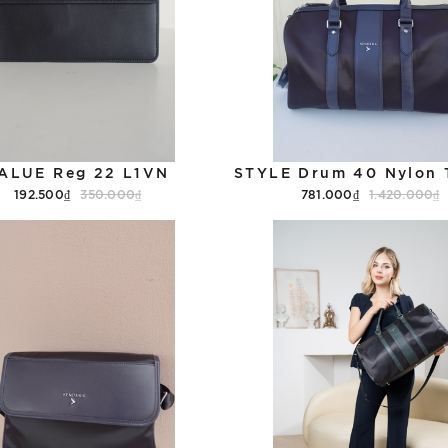
ALUE Reg 22 L1VN
192.500₫
350.000₫
781.000₫
1.420.000₫
Tùy chọn
Tùy chọn