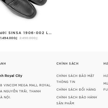
Giày Lười SINSA 1906-002 L1 TQ
1.494.000₫
2.490.000₫
Tùy chọn
ÁNH
CHÍNH SÁCH
H
nh Royal City
CHÍNH SÁCH BẢO MẬT
HƯ
THÔNG TIN
MU
08 VINCOM MEGA MALL ROYAL
CHÍNH SÁCH ĐỔI HÀNG
FU
2A NGUYỄN TRÃI, THANH
À NỘI⁠.
CHÍNH SÁCH BẢO HÀNH
SẢN PHẨM