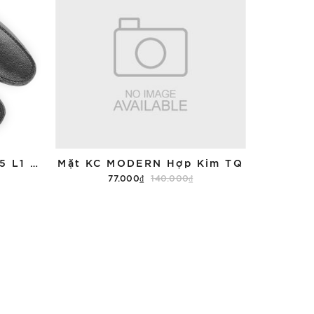
Giày Lười SINSA 9101-15 L1 TQ
Mặt KC MODERN Hợp Kim TQ
77.000₫
140.000₫
Tùy chọn