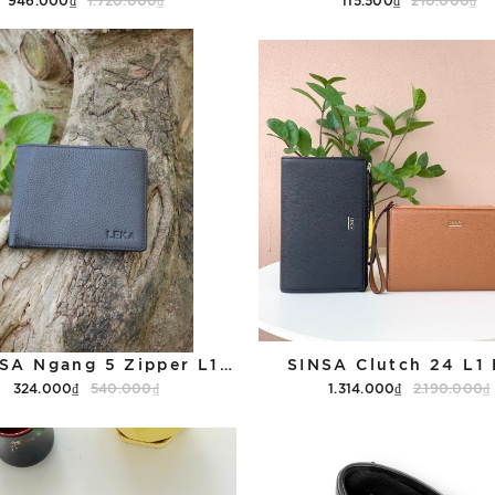
Tùy chọn
Tùy chọn
Ví SINSA Ngang 5 Zipper L1 Hàn
SINSA Clutch 24 L1
324.000₫
540.000₫
1.314.000₫
2.190.000₫
Thêm vào giỏ hàng
Tùy chọn