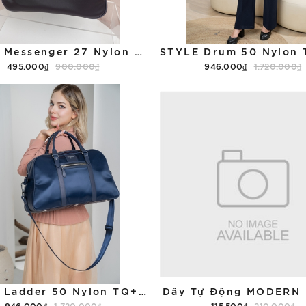
STYLE Messenger 27 Nylon TQ+L1VN
495.000₫
900.000₫
946.000₫
1.720.000₫
Tùy chọn
Tùy chọn
STYLE Ladder 50 Nylon TQ+L1VN
Dây Tự Động MODERN 
946.000₫
1.720.000₫
115.500₫
210.000₫