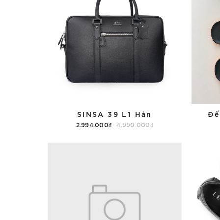
SINSA 39 L1 Hàn
Đế
2.994.000₫
4.990.000₫
Tùy chọn