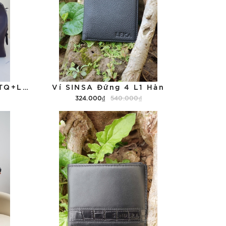
STYLE Drum 40 Nylon TQ+L1VN
Ví SINSA Đứng 4 L1 Hàn
324.000₫
540.000₫
Thêm vào giỏ hàng